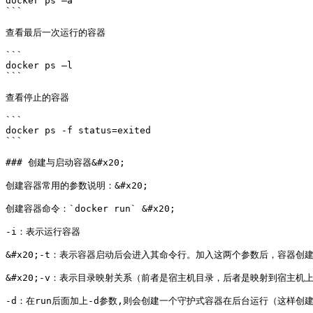
docker ps –a

```

查看最后一次运行的容器

```

docker ps –l

```

查看停止的容器

```

docker ps -f status=exited

```

### 创建与启动容器&#x20;

创建容器常用的参数说明：&#x20;

创建容器命令：`docker run` &#x20;

-i：表示运行容器

&#x20;-t：表示容器启动后会进入其命令行。加入这两个参数后，容器创建
&#x20;-v：表示目录映射关系（前者是宿主机目录，后者是映射到宿主机
-d：在run后面加上-d参数,则会创建一个守护式容器在后台运行（这样创建