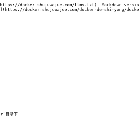
https://docker.shujuwajue.com/llms.txt). Markdown versio
](https://docker.shujuwajue.com/docker-de-shi-yong/docke
r`目录下
