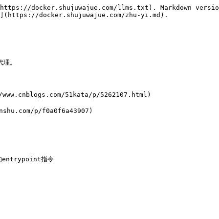
https://docker.shujuwajue.com/llms.txt). Markdown versio
](https://docker.shujuwajue.com/zhu-yi.md).

理。

w.cnblogs.com/51kata/p/5262107.html)

hu.com/p/f0a0f6a43907)

entrypoint指令
